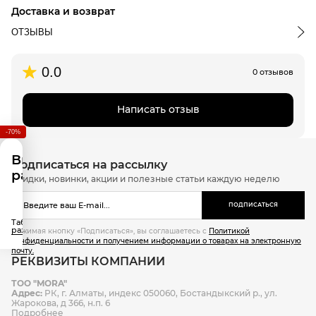
онлайн-оплата банковской картой на сайте Интернет-
Доставка и возврат
магазина
ОТЗЫВЫ
Доставка по г.Алматы:
0.0
0 отзывов
срок доставки: 3-4 дня, следующих после дня подтверждения
заказа в обработку
стоимость доставки в пределах квадрата пр. Аль-Фараби – ул.
Написать отзыв
Бузурбаева – пр. Рыскулова – ул. Яссауи - 1500 тенге
-70%
стоимость доставки вне указанного квадрата - 2500 тенге
время доставки в будние дни с 12:00 до 21:00
Выберите
Подписаться на рассылку
в праздничные и выходные дни доставка не осуществляется
размер
Скидки, новинки, акции и полезные статьи каждую неделю
Доставка по другим городам Казахстана:
ПОДПИСАТЬСЯ
стоимость доставки рассчитывается индивидуально в
Таблица
зависимости от пункта назначения и веса посылки
размеров
Нажимая кнопку «Подписаться», вы соглашаетесь с
Политикой
конфиденциальности и получением информации о товарах на электронную
доставка курьером
почту.
РЕКВИЗИТЫ КОМПАНИИ
ТОО "MORA"
Способы оплаты
Адрес:
РК, г. Алматы, индекс 050060, Бостандыкский р., ул.
Способы доставки
Жарокова, д 366, н.п. 6
Подробнее