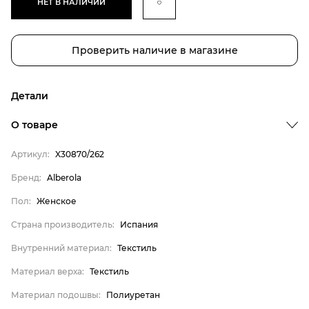
НЕТ В НАЛИЧИИ
Проверить наличие в магазине
Детали
Бренд
О товаре
Пол
Артикул:
X30870/262
Страна производитель
Бренд:
Alberola
Внутренний материал
Пол:
Женское
Материал верха
Материал подошвы
Страна производитель:
Испания
Материал стельки
Внутренний материал:
Текстиль
Alberola
Материал верха:
Текстиль
Женское
Материал подошвы:
Полиуретан
Испания