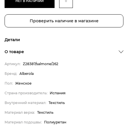
НЕТ В НАЛИЧИИ
Проверить наличие в магазине
Детали
Бренд
О товаре
Пол
Артикул:
Z28387/salmone/262
Страна производитель
Бренд:
Alberola
Внутренний материал
Пол:
Женское
Материал верха
Материал подошвы
Страна производитель:
Испания
Материал стельки
Внутренний материал:
Текстиль
Alberola
Материал верха:
Текстиль
Женское
Материал подошвы:
Полиуретан
Испания