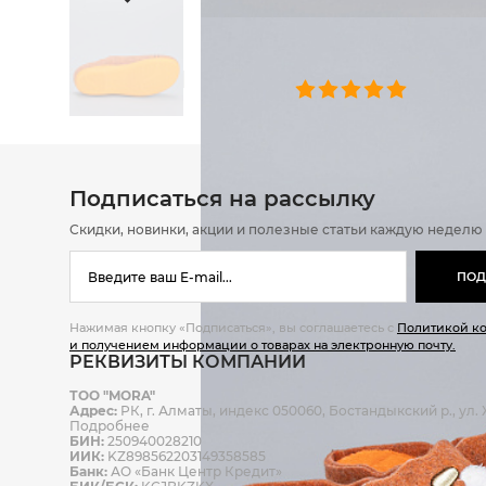
ОТЗЫВЫ
0 челове
Подписаться на рассылку
Скидки, новинки, акции и полезные статьи каждую неделю
ПОД
Нажимая кнопку «Подписаться», вы соглашаетесь с
Политикой к
и получением информации о товарах на электронную почту.
РЕКВИЗИТЫ КОМПАНИИ
ТОО "MORA"
Адрес:
РК, г. Алматы, индекс 050060, Бостандыкский р., ул. Ж
Подробнее
БИН:
250940028210
ИИК:
KZ898562203149358585
Банк:
АО «Банк Центр Кредит»