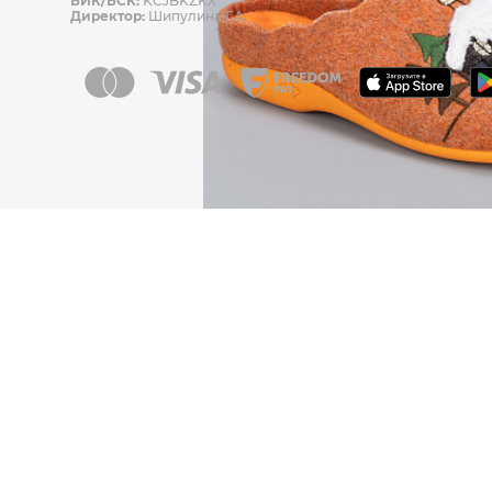
БИК/БСК:
KCJBKZKX
Директор:
Шипулина Г.А.