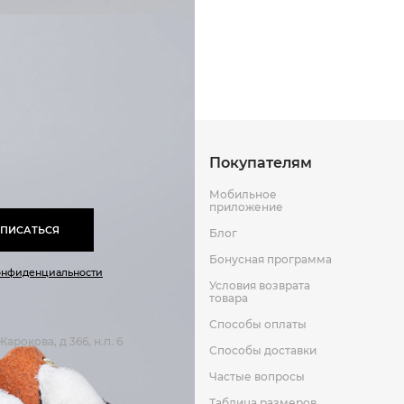
Способы оплаты
Способы до
Полиуретан
Текстиль
Оставить отзыв
к
Покупателям
Мобильное
приложение
ПИСАТЬСЯ
Блог
Бонусная программа
онфиденциальности
Условия возврата
товара
Способы оплаты
арокова, д 366, н.п. 6
Способы доставки
Частые вопросы
Таблица размеров