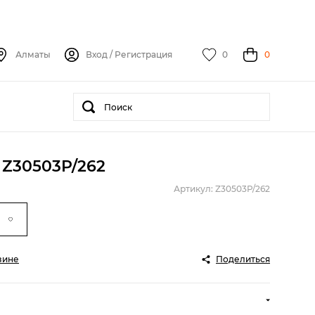
Алматы
Вход
/
Регистрация
0
0
 Z30503P/262
Артикул: Z30503P/262
зине
Поделиться