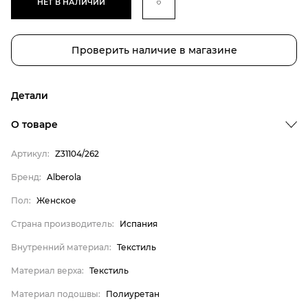
НЕТ В НАЛИЧИИ
Проверить наличие в магазине
Детали
О товаре
Артикул:
Z31104/262
Бренд
Пол
Бренд:
Alberola
Страна производитель
Пол:
Женское
Внутренний материал
Страна производитель:
Испания
Материал верха
Внутренний материал:
Текстиль
Материал подошвы
Материал верха:
Текстиль
Материал стельки
Материал подошвы:
Полиуретан
Alberola