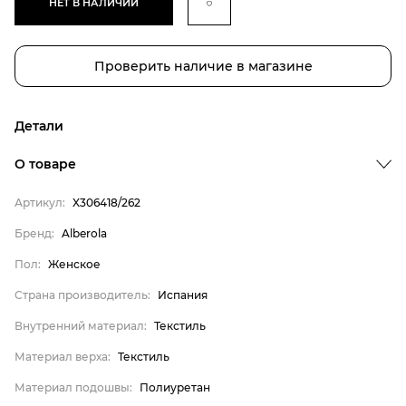
НЕТ В НАЛИЧИИ
Проверить наличие в магазине
Детали
О товаре
Артикул:
X306418/262
Бренд
Пол
Бренд:
Alberola
Страна производитель
Пол:
Женское
Внутренний материал
Страна производитель:
Испания
Материал верха
Внутренний материал:
Текстиль
Материал подошвы
Материал верха:
Текстиль
Материал стельки
Материал подошвы:
Полиуретан
Alberola