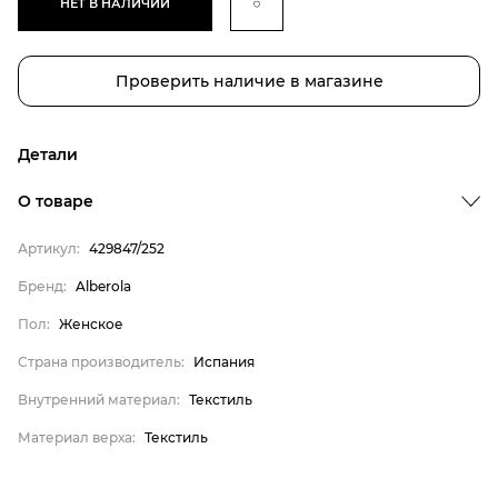
НЕТ В НАЛИЧИИ
Проверить наличие в магазине
Детали
Бренд
О товаре
Пол
Артикул:
429847/252
Страна производитель
Бренд:
Alberola
Внутренний материал
Пол:
Женское
Материал верха
Alberola
Страна производитель:
Испания
Женское
Внутренний материал:
Текстиль
Испания
Материал верха:
Текстиль
Текстиль
Текстиль