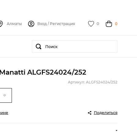
Алматы
Вход
/
Регистрация
0
0
Manatti ALGFS24024/252
Артикул: ALGFS24024/252
зине
Поделиться