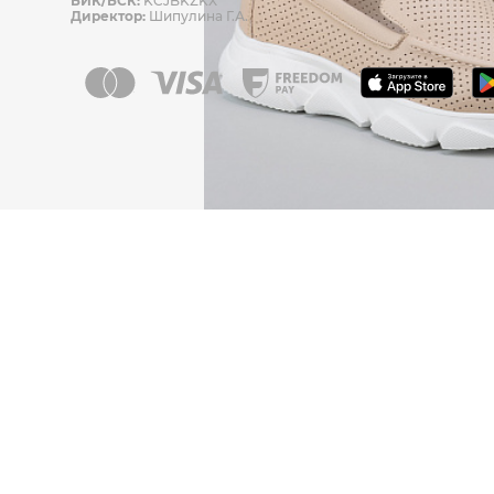
БИК/БСК:
KCJBKZKX
Директор:
Шипулина Г.А.