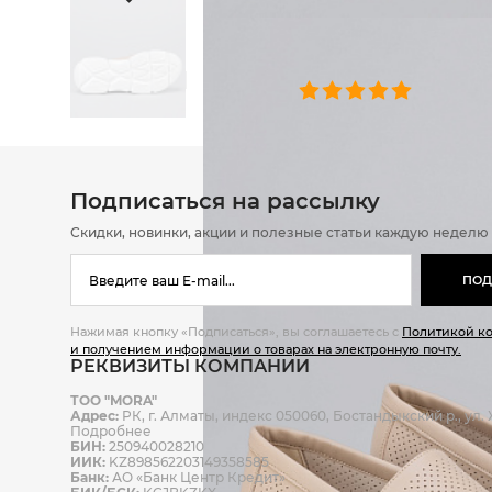
ОТЗЫВЫ
0 челове
Подписаться на рассылку
Скидки, новинки, акции и полезные статьи каждую неделю
ПОД
Нажимая кнопку «Подписаться», вы соглашаетесь с
Политикой к
и получением информации о товарах на электронную почту.
РЕКВИЗИТЫ КОМПАНИИ
ТОО "MORA"
Адрес:
РК, г. Алматы, индекс 050060, Бостандыкский р., ул. Ж
Подробнее
БИН:
250940028210
ИИК:
KZ898562203149358585
Банк:
АО «Банк Центр Кредит»