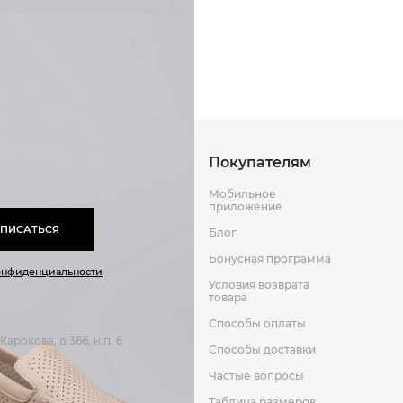
Композитная кожа
Способы оплаты
Способы до
Эва
Кожа
Оставить отзыв
к
Покупателям
Мобильное
приложение
ПИСАТЬСЯ
Блог
Бонусная программа
онфиденциальности
Условия возврата
товара
Способы оплаты
арокова, д 366, н.п. 6
Способы доставки
Частые вопросы
Таблица размеров