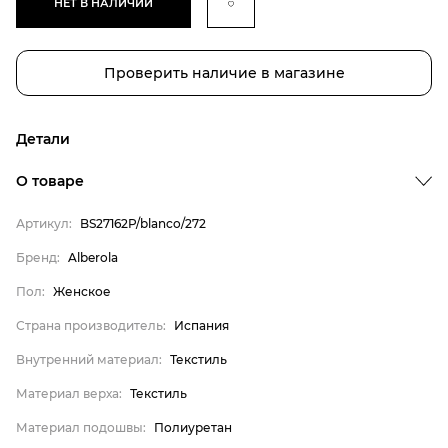
НЕТ В НАЛИЧИИ
Проверить наличие в магазине
Детали
О товаре
Артикул:
BS27162P/blanco/272
Бренд:
Alberola
Бренд
Пол:
Женское
Пол
Страна производитель:
Испания
Страна производитель
Внутренний материал:
Текстиль
Внутренний материал
Материал верха
Материал верха:
Текстиль
Материал подошвы
Материал подошвы:
Полиуретан