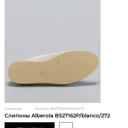
Слипоны
Артикул: BS27162P/blanco/272
Слипоны Alberola BS27162P/blanco/272