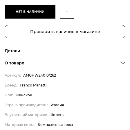
НЕТ В НАЛИЧИИ
Проверить наличие в магазине
Детали
О товаре
Артикул:
AMGHW24010/262
Бренд
Бренд:
Franco Manatti
Пол
Пол:
Женское
Страна производитель
Страна производитель:
Италия
Внутренний материал
Внутренний материал:
Шерсть
Материал верха
Материал верха:
Композитная кожа
Материал подошвы