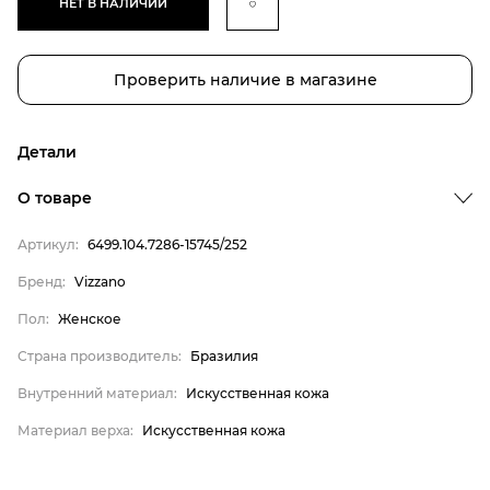
НЕТ В НАЛИЧИИ
Проверить наличие в магазине
Детали
Бренд
О товаре
Пол
Артикул:
6499.104.7286-15745/252
Страна производитель
Бренд:
Vizzano
Внутренний материал
Пол:
Женское
Материал верха
Vizzano
Страна производитель:
Бразилия
Женское
Внутренний материал:
Искусственная кожа
Бразилия
Материал верха:
Искусственная кожа
Искусственная кожа
Искусственная кожа