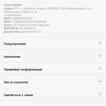
ТОО "MORA"
Способы оплаты
Адрес:
РК, г. Алматы, индекс 050060, Бостандыкский р., ул.
Способы доставки
Жарокова, д 366, н.п. 6
Подробнее
БИН:
250940028210
ИИК:
KZ898562203149358585
Банк:
АО «Банк Центр Кредит»
БИК/БСК:
KCJBKZKX
Условия возврата товара
Директор:
Шипулина Г.А.
Покупателям
Компания
Правовая информация
Мы в соцсетях
Связаться с нами