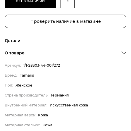
НЕТ В НАЛИЧИИ
Проверить наличие в магазине
Детали
О товаре
Артикул:
1/1-28303-44-001/272
Бренд
Бренд:
Tamaris
Пол
Пол:
Женское
Страна производитель
Страна производитель:
Германия
Внутренний материал
Внутренний материал:
Искусственная кожа
Материал верха
Материал верха:
Кожа
Материал стельки
Tamaris
Материал стельки:
Кожа
Женское