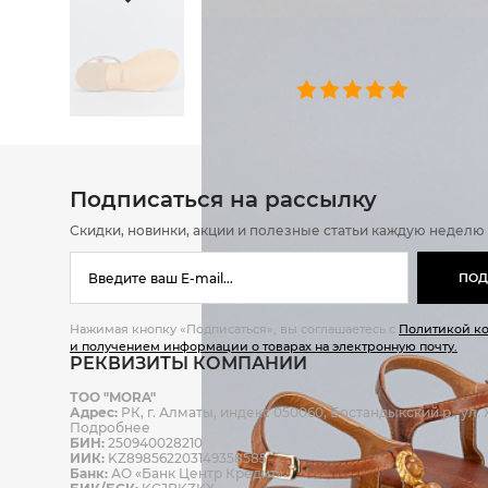
ОТЗЫВЫ
0 челове
Подписаться на рассылку
Скидки, новинки, акции и полезные статьи каждую неделю
ПОД
Нажимая кнопку «Подписаться», вы соглашаетесь с
Политикой к
и получением информации о товарах на электронную почту.
РЕКВИЗИТЫ КОМПАНИИ
ТОО "MORA"
Адрес:
РК, г. Алматы, индекс 050060, Бостандыкский р., ул. Ж
Подробнее
БИН:
250940028210
ИИК:
KZ898562203149358585
Банк:
АО «Банк Центр Кредит»