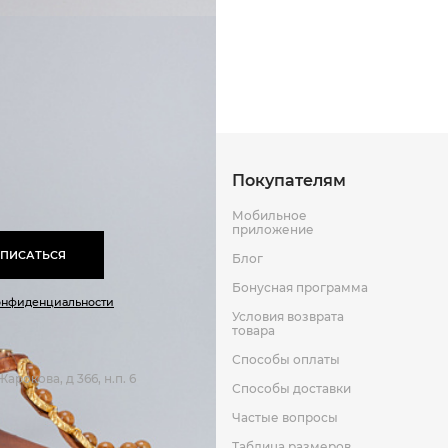
Способы оплаты
Способы до
Оставить отзыв
к
Покупателям
Мобильное
приложение
ПИСАТЬСЯ
Блог
Бонусная программа
онфиденциальности
Условия возврата
товара
Способы оплаты
арокова, д 366, н.п. 6
Способы доставки
Частые вопросы
Таблица размеров