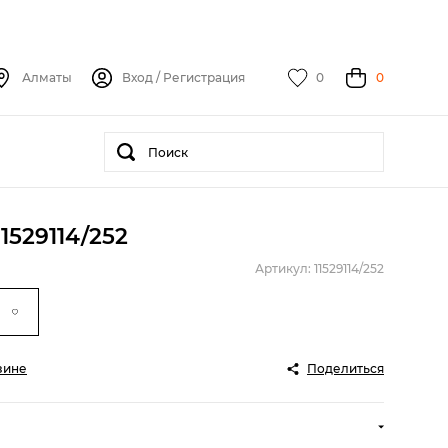
Алматы
Вход
/
Регистрация
0
0
1529114/252
Артикул: 11529114/252
зине
Поделиться