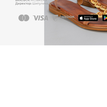
БИК/БСК:
KCJBKZKX
Директор:
Шипулина Г.А.