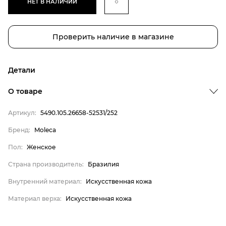
НЕТ В НАЛИЧИИ
Проверить наличие в магазине
Детали
Бренд
О товаре
Пол
Артикул:
5490.105.26658-52531/252
Страна производитель
Бренд:
Moleca
Внутренний материал
Пол:
Женское
Материал верха
Moleca
Страна производитель:
Бразилия
Женское
Внутренний материал:
Искусственная кожа
Бразилия
Материал верха:
Искусственная кожа
Искусственная кожа
Искусственная кожа