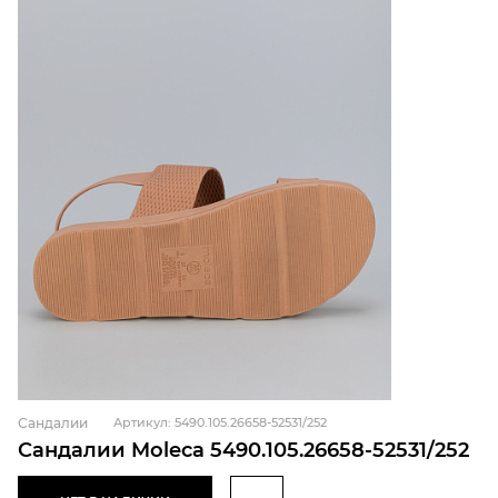
Сандалии
Артикул: 5490.105.26658-52531/252
Сандалии Moleca 5490.105.26658-52531/252