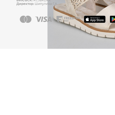
БИК/БСК:
KCJBKZKX
Директор:
Шипулина Г.А.