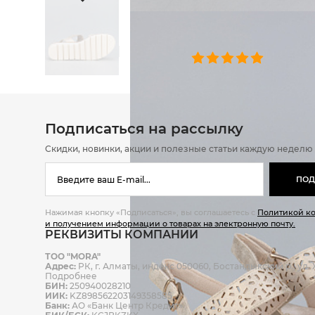
ОТЗЫВЫ
0 челове
Подписаться на рассылку
Скидки, новинки, акции и полезные статьи каждую неделю
ПОД
Нажимая кнопку «Подписаться», вы соглашаетесь с
Политикой к
и получением информации о товарах на электронную почту.
РЕКВИЗИТЫ КОМПАНИИ
ТОО "MORA"
Адрес:
РК, г. Алматы, индекс 050060, Бостандыкский р., ул. Ж
Подробнее
БИН:
250940028210
ИИК:
KZ898562203149358585
Банк:
АО «Банк Центр Кредит»