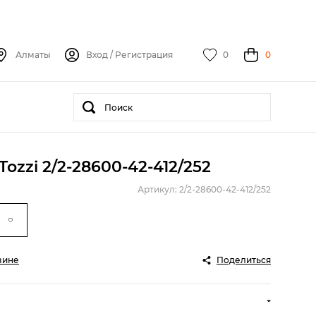
Алматы
Вход
/
Регистрация
0
0
ozzi 2/2-28600-42-412/252
Артикул: 2/2-28600-42-412/252
зине
Поделиться