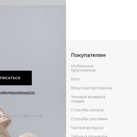
Способы оплаты
Способы до
Оставить отзыв
к
Покупателям
Мобильное
приложение
ПИСАТЬСЯ
Блог
Бонусная программа
онфиденциальности
Условия возврата
товара
Способы оплаты
арокова, д 366, н.п. 6
Способы доставки
Частые вопросы
Таблица размеров