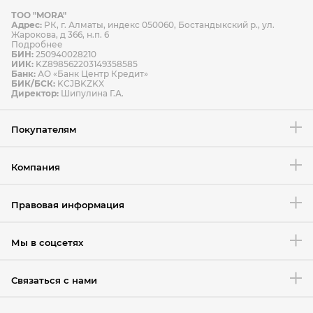
ТОО "MORA"
Способы оплаты
Адрес:
РК, г. Алматы, индекс 050060, Бостандыкский р., ул.
Способы доставки
Жарокова, д 366, н.п. 6
Подробнее
БИН:
250940028210
ИИК:
KZ898562203149358585
Банк:
АО «Банк Центр Кредит»
БИК/БСК:
KCJBKZKX
Условия возврата товара
Директор:
Шипулина Г.А.
Покупателям
Компания
Правовая информация
Мы в соцсетях
Связаться с нами