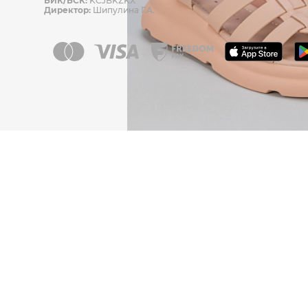
БИК/БСК:
KCJBKZKX
Директор:
Шипулина Г.А.