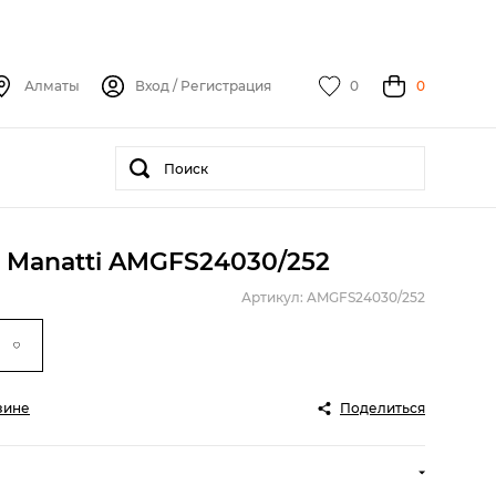
Алматы
Вход
/
Регистрация
0
0
 Manatti AMGFS24030/252
Артикул: AMGFS24030/252
зине
Поделиться