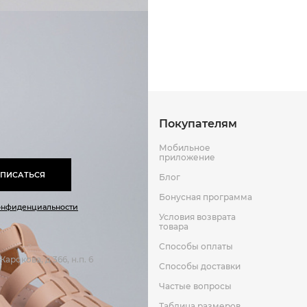
Способы оплаты
Способы до
Оставить отзыв
к
Покупателям
Мобильное
приложение
ПИСАТЬСЯ
Блог
Бонусная программа
онфиденциальности
Условия возврата
товара
Способы оплаты
арокова, д 366, н.п. 6
Способы доставки
Частые вопросы
Таблица размеров