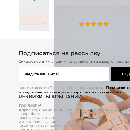
ОТЗЫВЫ
0 челове
Подписаться на рассылку
Скидки, новинки, акции и полезные статьи каждую неделю
ПОД
Нажимая кнопку «Подписаться», вы соглашаетесь с
Политикой к
и получением информации о товарах на электронную почту.
РЕКВИЗИТЫ КОМПАНИИ
ТОО "MORA"
Адрес:
РК, г. Алматы, индекс 050060, Бостандыкский р., ул. Ж
Подробнее
БИН:
250940028210
ИИК:
KZ898562203149358585
Банк:
АО «Банк Центр Кредит»