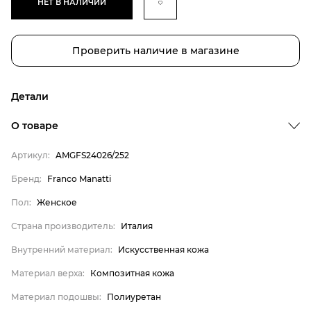
НЕТ В НАЛИЧИИ
Проверить наличие в магазине
Детали
Бренд
О товаре
Пол
Артикул:
AMGFS24026/252
Страна производитель
Бренд:
Franco Manatti
Внутренний материал
Пол:
Женское
Материал верха
Материал подошвы
Страна производитель:
Италия
Franco Manatti
Внутренний материал:
Искусственная кожа
Женское
Материал верха:
Композитная кожа
Италия
Материал подошвы:
Полиуретан
Искусственная кожа