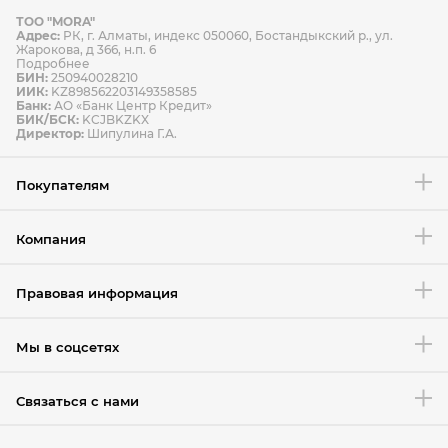
ТОО "MORA"
Способы оплаты
Адрес:
РК, г. Алматы, индекс 050060, Бостандыкский р., ул.
Способы доставки
Жарокова, д 366, н.п. 6
Подробнее
БИН:
250940028210
ИИК:
KZ898562203149358585
Банк:
АО «Банк Центр Кредит»
БИК/БСК:
KCJBKZKX
Условия возврата товара
Директор:
Шипулина Г.А.
Покупателям
Компания
Правовая информация
Мы в соцсетях
Связаться с нами