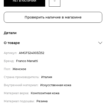
НЕТ В НАЛИЧИИ
Проверить наличие в магазине
Детали
Бренд
О товаре
Пол
Артикул:
AMGFS24003/252
Страна производитель
Бренд:
Franco Manatti
Внутренний материал
Пол:
Женское
Материал верха
Материал подошвы
Страна производитель:
Италия
Franco Manatti
Внутренний материал:
Искусственная кожа
Женское
Материал верха:
Композитная кожа
Италия
Материал подошвы:
Резина
Искусственная кожа