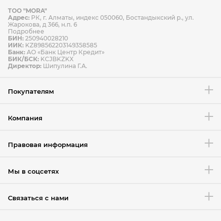
ТОО "MORA"
Способы оплаты
Адрес:
РК, г. Алматы, индекс 050060, Бостандыкский р., ул.
Способы доставки
Жарокова, д 366, н.п. 6
Подробнее
БИН:
250940028210
ИИК:
KZ898562203149358585
Банк:
АО «Банк Центр Кредит»
БИК/БСК:
KCJBKZKX
Условия возврата товара
Директор:
Шипулина Г.А.
Покупателям
Компания
Правовая информация
Мы в соцсетях
Связаться с нами