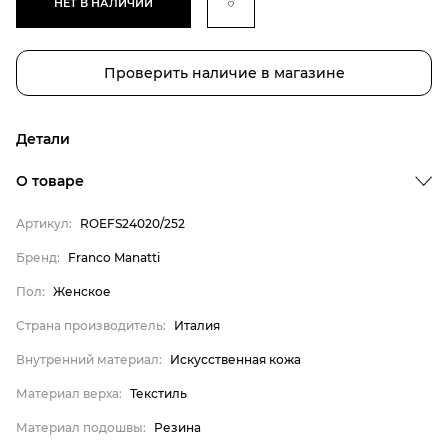
НЕТ В НАЛИЧИИ
Проверить наличие в магазине
Детали
Бренд
О товаре
Пол
Артикул:
ROEFS24020/252
Страна производитель
Бренд:
Franco Manatti
Внутренний материал
Пол:
Женское
Материал верха
Материал подошвы
Страна производитель:
Италия
Материал стельки
Внутренний материал:
Искусственная кожа
Franco Manatti
Материал верха:
Текстиль
Женское
Материал подошвы:
Резина
Италия