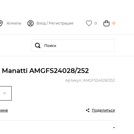
Алматы
Вход
/
Регистрация
0
0
 Manatti AMGFS24028/252
Артикул: AMGFS24028/252
зине
Поделиться