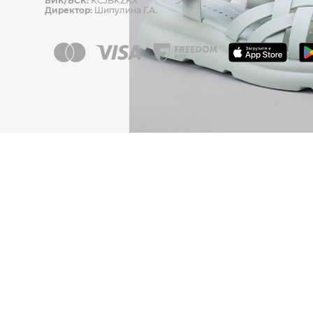
БИК/БСК:
KCJBKZKX
Директор:
Шипулина Г.А.