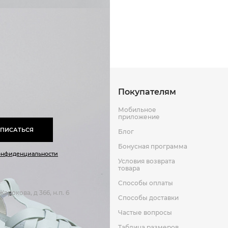
Полиуретан
Способы оплаты
Способы до
Оставить отзыв
к
Покупателям
Мобильное
приложение
ПИСАТЬСЯ
Блог
Бонусная программа
онфиденциальности
Условия возврата
товара
Способы оплаты
арокова, д 366, н.п. 6
Способы доставки
Частые вопросы
Таблица размеров