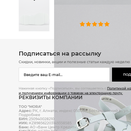
ОТЗЫВЫ
0 челове
Подписаться на рассылку
Скидки, новинки, акции и полезные статьи каждую неделю
ПОД
Нажимая кнопку «Подписаться», вы соглашаетесь с
Политикой к
и получением информации о товарах на электронную почту.
РЕКВИЗИТЫ КОМПАНИИ
ТОО "MORA"
Адрес:
РК, г. Алматы, индекс 050060, Бостандыкский р., ул. Ж
Подробнее
БИН:
250940028210
ИИК:
KZ898562203149358585
Банк:
АО «Банк Центр Кредит»