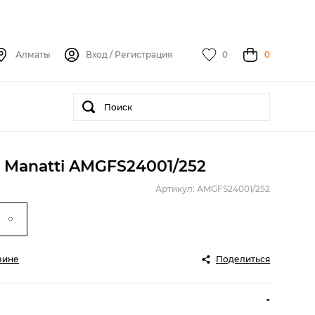
Алматы
Вход
/
Регистрация
0
0
 Manatti AMGFS24001/252
Артикул: AMGFS24001/252
зине
Поделиться