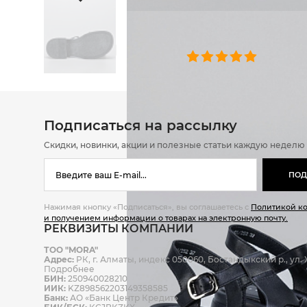
ОТЗЫВЫ
0 челове
Подписаться на рассылку
Скидки, новинки, акции и полезные статьи каждую неделю
ПОД
Нажимая кнопку «Подписаться», вы соглашаетесь с
Политикой к
и получением информации о товарах на электронную почту.
РЕКВИЗИТЫ КОМПАНИИ
ТОО "MORA"
Адрес:
РК, г. Алматы, индекс 050060, Бостандыкский р., ул. Ж
Подробнее
БИН:
250940028210
ИИК:
KZ898562203149358585
Банк:
АО «Банк Центр Кредит»