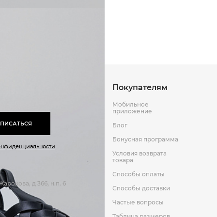
Способы оплаты
Способы до
Оставить отзыв
к
Покупателям
Мобильное
приложение
ПИСАТЬСЯ
Блог
Бонусная программа
онфиденциальности
Условия возврата
товара
Способы оплаты
арокова, д 366, н.п. 6
Способы доставки
Частые вопросы
Таблица размеров