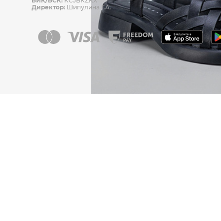
БИК/БСК:
KCJBKZKX
Директор:
Шипулина Г.А.