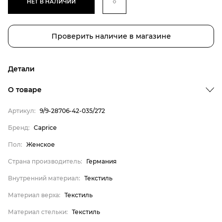
НЕТ В НАЛИЧИИ
Проверить наличие в магазине
Детали
Бренд
О товаре
Пол
Артикул:
9/9-28706-42-035/272
Страна производитель
Бренд:
Caprice
Внутренний материал
Пол:
Женское
Материал верха
Материал стельки
Страна производитель:
Германия
Caprice
Внутренний материал:
Текстиль
Женское
Материал верха:
Текстиль
Германия
Материал стельки:
Текстиль
Текстиль