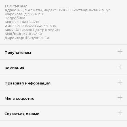
ТОО "MORA"
Способы оплаты
Адрес:
РК, г. Алматы, индекс 050060, Бостандыкский р., ул.
Способы доставки
Жарокова, д 366, н.п. 6
Подробнее
БИН:
250940028210
ИИК:
KZ898562203149358585
Банк:
АО «Банк Центр Кредит»
БИК/БСК:
KCJBKZKX
Условия возврата товара
Директор:
Шипулина Г.А.
Покупателям
Компания
Правовая информация
Мы в соцсетях
Связаться с нами