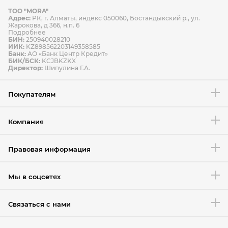
ТОО "MORA"
Способы оплаты
Адрес:
РК, г. Алматы, индекс 050060, Бостандыкский р., ул.
Способы доставки
Жарокова, д 366, н.п. 6
Подробнее
БИН:
250940028210
ИИК:
KZ898562203149358585
Банк:
АО «Банк Центр Кредит»
БИК/БСК:
KCJBKZKX
Условия возврата товара
Директор:
Шипулина Г.А.
Покупателям
Компания
Правовая информация
Мы в соцсетях
Связаться с нами