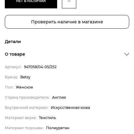
НЕТ В НАЛИЧИИ
Проверить наличие в магазине
Детали
Бренд
О товаре
Пол
Артикул:
947058/04-05/252
Страна производитель
Бренд:
Betsy
Внутренний материал
Пол:
Женское
Материал верха
Материал подошвы
Страна производитель:
Англия
Betsy
Внутренний материал:
Искусственная кожа
Женское
Материал верха:
Текстиль
Англия
Материал подошвы:
Полиуретан
Искусственная кожа