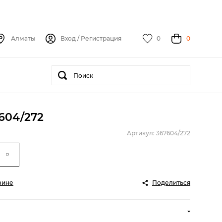
Алматы
Вход
/
Регистрация
0
0
7604/272
Артикул: 367604/272
зине
Поделиться