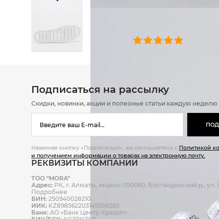
ОТЗЫВЫ
0 челове
Подписаться на рассылку
Скидки, новинки, акции и полезные статьи каждую неделю
ПОД
Нажимая кнопку «Подписаться», вы соглашаетесь с
Политикой к
и получением информации о товарах на электронную почту.
РЕКВИЗИТЫ КОМПАНИИ
ТОО "MORA"
Адрес:
РК, г. Алматы, индекс 050060, Бостандыкский р., ул. Ж
Подробнее
БИН:
250940028210
ИИК:
KZ898562203149358585
Банк:
АО «Банк Центр Кредит»