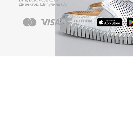
БИК/БСК:
KCJBKZKX
Директор:
Шипулина Г.А.