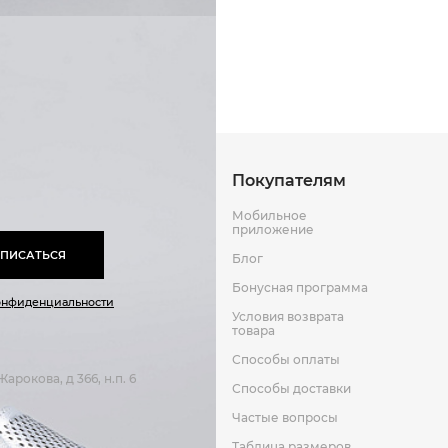
Способы оплаты
Способы до
Искусственная кожа
Кожа
Оставить отзыв
к
Резина
Покупателям
Мобильное
приложение
ПИСАТЬСЯ
Блог
Бонусная программа
онфиденциальности
Условия возврата
товара
Способы оплаты
арокова, д 366, н.п. 6
Способы доставки
Частые вопросы
Таблица размеров