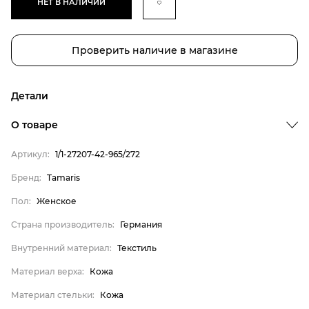
НЕТ В НАЛИЧИИ
Проверить наличие в магазине
Детали
О товаре
Артикул:
1/1-27207-42-965/272
Бренд
Пол
Бренд:
Tamaris
Страна производитель
Пол:
Женское
Внутренний материал
Страна производитель:
Германия
Материал верха
Внутренний материал:
Текстиль
Материал стельки
Материал верха:
Кожа
Tamaris
Материал стельки:
Кожа
Женское