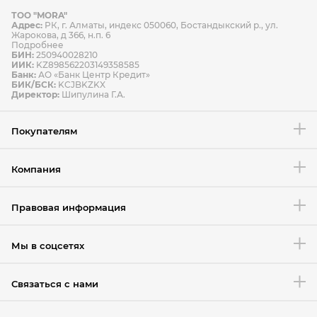
ТОО "MORA"
Способы оплаты
Адрес:
РК, г. Алматы, индекс 050060, Бостандыкский р., ул.
Способы доставки
Жарокова, д 366, н.п. 6
Подробнее
БИН:
250940028210
ИИК:
KZ898562203149358585
Банк:
АО «Банк Центр Кредит»
БИК/БСК:
KCJBKZKX
Условия возврата товара
Директор:
Шипулина Г.А.
Покупателям
Компания
Правовая информация
Мы в соцсетях
Связаться с нами