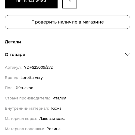
НЕТ В НАЛИЧИИ
Проверить наличие в магазине
Детали
О товаре
Артикул:
YDFS25009/272
Бренд:
Loretta Very
Бренд
Пол:
Женское
Пол
Страна производитель:
Италия
Страна производитель
Внутренний материал:
Кожа
Внутренний материал
Материал верха
Материал верха:
Лаковая кожа
Материал подошвы
Материал подошвы:
Резина
Loretta Very