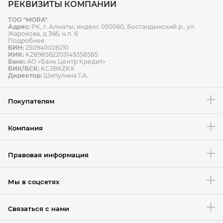
РЕКВИЗИТЫ КОМПАНИИ
ТОО "MORA"
Способы оплаты
Адрес:
РК, г. Алматы, индекс 050060, Бостандыкский р., ул.
Способы доставки
Жарокова, д 366, н.п. 6
Подробнее
БИН:
250940028210
ИИК:
KZ898562203149358585
Банк:
АО «Банк Центр Кредит»
БИК/БСК:
KCJBKZKX
Условия возврата товара
Директор:
Шипулина Г.А.
Покупателям
Компания
Правовая информация
Мы в соцсетях
Связаться с нами