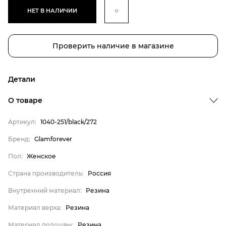
НЕТ В НАЛИЧИИ
Проверить наличие в магазине
Детали
О товаре
Артикул:
1040-251/black/272
Бренд:
Glamforever
Пол:
Женское
Страна производитель:
Россия
Бренд
Внутренний материал:
Резина
Пол
Материал верха:
Резина
Страна производитель
Материал подошвы:
Резина
Внутренний материал