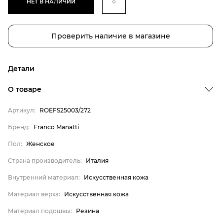
НЕТ В НАЛИЧИИ
Проверить наличие в магазине
Детали
Бренд
О товаре
Пол
Артикул:
ROEFS25003/272
Страна производитель
Бренд:
Franco Manatti
Внутренний материал
Пол:
Женское
Материал верха
Материал подошвы
Страна производитель:
Италия
Материал стельки
Внутренний материал:
Искусственная кожа
Franco Manatti
Материал верха:
Искусственная кожа
Женское
Материал подошвы:
Резина
Италия