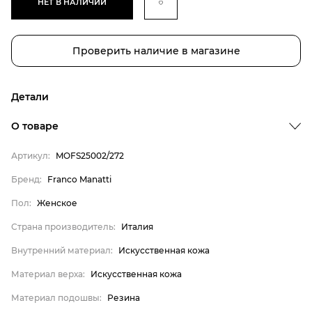
НЕТ В НАЛИЧИИ
Проверить наличие в магазине
Детали
Бренд
О товаре
Пол
Артикул:
MOFS25002/272
Страна производитель
Бренд:
Franco Manatti
Внутренний материал
Пол:
Женское
Материал верха
Материал подошвы
Страна производитель:
Италия
Franco Manatti
Внутренний материал:
Искусственная кожа
Женское
Материал верха:
Искусственная кожа
Италия
Материал подошвы:
Резина
Искусственная кожа