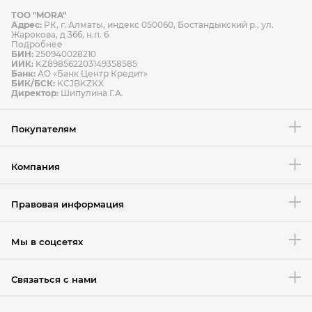
ТОО "MORA"
Способы оплаты
Адрес:
РК, г. Алматы, индекс 050060, Бостандыкский р., ул.
Способы доставки
Жарокова, д 366, н.п. 6
Подробнее
БИН:
250940028210
ИИК:
KZ898562203149358585
Банк:
АО «Банк Центр Кредит»
БИК/БСК:
KCJBKZKX
Условия возврата товара
Директор:
Шипулина Г.А.
Покупателям
Компания
Правовая информация
Мы в соцсетях
Связаться с нами