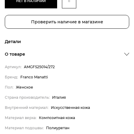
НЕТ В НАЛИЧИИ
Проверить наличие в магазине
Детали
Бренд
О товаре
Пол
Артикул:
AMGFS25014/272
Страна производитель
Бренд:
Franco Manatti
Внутренний материал
Пол:
Женское
Материал верха
Материал подошвы
Страна производитель:
Италия
Franco Manatti
Внутренний материал:
Искусственная кожа
Женское
Материал верха:
Композитная кожа
Италия
Материал подошвы:
Полиуретан
Искусственная кожа