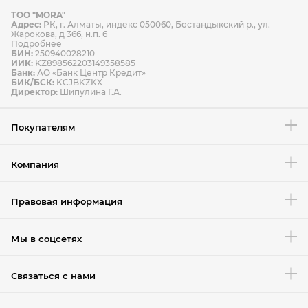
ТОО "MORA"
Способы оплаты
Адрес:
РК, г. Алматы, индекс 050060, Бостандыкский р., ул.
Способы доставки
Жарокова, д 366, н.п. 6
Подробнее
БИН:
250940028210
ИИК:
KZ898562203149358585
Банк:
АО «Банк Центр Кредит»
БИК/БСК:
KCJBKZKX
Условия возврата товара
Директор:
Шипулина Г.А.
Покупателям
Компания
Правовая информация
Мы в соцсетях
Связаться с нами