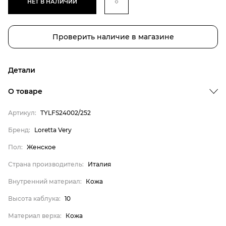
НЕТ В НАЛИЧИИ
Проверить наличие в магазине
Детали
О товаре
Артикул:
TYLFS24002/252
Бренд
Бренд:
Loretta Very
Пол
Пол:
Женское
Страна производитель
Страна производитель:
Италия
Внутренний материал
Внутренний материал:
Кожа
Высота каблука
Высота каблука:
10
Материал верха
Материал верха:
Кожа
Материал подошвы