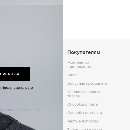
Способы оплаты
Способы до
Резина
Замша
Оставить отзыв
к
Покупателям
Мобильное
приложение
ПИСАТЬСЯ
Блог
Бонусная программа
онфиденциальности
Условия возврата
товара
Способы оплаты
арокова, д 366, н.п. 6
Способы доставки
Частые вопросы
Таблица размеров