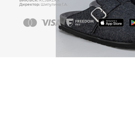
БИК/БСК:
KCJBKZKX
Директор:
Шипулина Г.А.