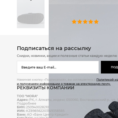
ОТЗЫВЫ
0 челове
Подписаться на рассылку
Скидки, новинки, акции и полезные статьи каждую неделю
ПОД
Нажимая кнопку «Подписаться», вы соглашаетесь с
Политикой к
и получением информации о товарах на электронную почту.
РЕКВИЗИТЫ КОМПАНИИ
ТОО "MORA"
Адрес:
РК, г. Алматы, индекс 050060, Бостандыкский р., ул. Ж
Подробнее
БИН:
250940028210
ИИК:
KZ898562203149358585
Банк:
АО «Банк Центр Кредит»