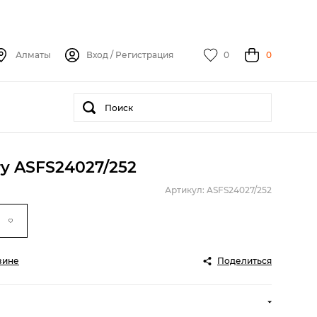
Алматы
Вход
/
Регистрация
0
0
ry ASFS24027/252
Артикул: ASFS24027/252
зине
Поделиться