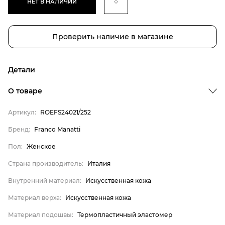
НЕТ В НАЛИЧИИ
Проверить наличие в магазине
Детали
Бренд
О товаре
Пол
Артикул:
ROEFS24021/252
Страна производитель
Бренд:
Franco Manatti
Внутренний материал
Пол:
Женское
Материал верха
Материал подошвы
Страна производитель:
Италия
Материал стельки
Внутренний материал:
Искусственная кожа
Franco Manatti
Материал верха:
Искусственная кожа
Женское
Материал подошвы:
Термопластичный эластомер
Италия