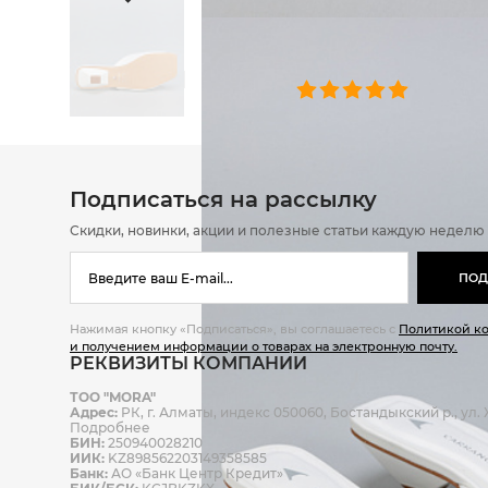
ОТЗЫВЫ
0 челове
Подписаться на рассылку
Скидки, новинки, акции и полезные статьи каждую неделю
ПОД
Нажимая кнопку «Подписаться», вы соглашаетесь с
Политикой к
и получением информации о товарах на электронную почту.
РЕКВИЗИТЫ КОМПАНИИ
ТОО "MORA"
Адрес:
РК, г. Алматы, индекс 050060, Бостандыкский р., ул. Ж
Подробнее
БИН:
250940028210
ИИК:
KZ898562203149358585
Банк:
АО «Банк Центр Кредит»