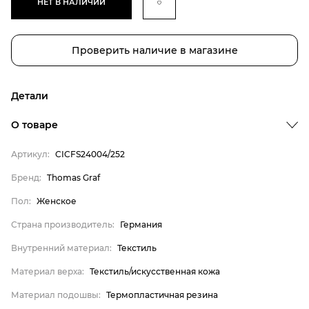
НЕТ В НАЛИЧИИ
Проверить наличие в магазине
Детали
О товаре
Артикул:
CICFS24004/252
Бренд
Бренд:
Thomas Graf
Пол
Пол:
Женское
Страна производитель
Страна производитель:
Германия
Внутренний материал
Внутренний материал:
Текстиль
Материал верха
Материал верха:
Текстиль/искусственная кожа
Материал подошвы
Материал стельки
Материал подошвы:
Термопластичная резина
Thomas Graf