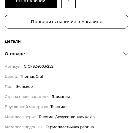
НЕТ В НАЛИЧИИ
Проверить наличие в магазине
Детали
О товаре
Артикул:
CICFS24003/252
Бренд
Бренд:
Thomas Graf
Пол
Пол:
Женское
Страна производитель
Страна производитель:
Германия
Внутренний материал
Внутренний материал:
Текстиль
Материал верха
Материал верха:
Текстиль/искусственная кожа
Материал подошвы
Материал стельки
Материал подошвы:
Термопластичная резина
Thomas Graf