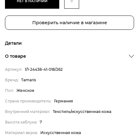
НЕТ В НАЛИЧИИ
Проверить наличие в магазине
Детали
О товаре
Артикул:
1/1-24438-41-018/262
Бренд
Пол
Бренд:
Tamaris
Страна производитель
Пол:
Женское
Внутренний материал
Страна производитель:
Германия
Высота каблука
Внутренний материал:
Текстиль/искусственная кожа
Материал верха
Высота каблука:
7
Материал стельки
Материал верха:
Искусственная кожа
Tamaris