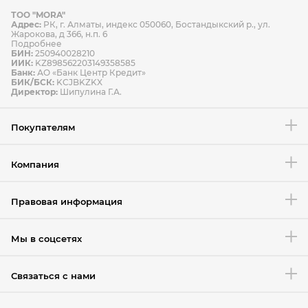
ТОО "MORA"
Способы оплаты
Адрес:
РК, г. Алматы, индекс 050060, Бостандыкский р., ул.
Способы доставки
Жарокова, д 366, н.п. 6
Подробнее
БИН:
250940028210
ИИК:
KZ898562203149358585
Банк:
АО «Банк Центр Кредит»
БИК/БСК:
KCJBKZKX
Условия возврата товара
Директор:
Шипулина Г.А.
Покупателям
Компания
Правовая информация
Мы в соцсетях
Связаться с нами