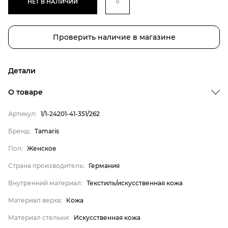
НЕТ В НАЛИЧИИ
Проверить наличие в магазине
Детали
О товаре
Артикул:
1/1-24201-41-351/262
Бренд
Бренд:
Tamaris
Пол
Пол:
Женское
Страна производитель
Страна производитель:
Германия
Внутренний материал
Внутренний материал:
Текстиль/искусственная кожа
Материал верха
Материал верха:
Кожа
Материал стельки
Tamaris
Материал стельки:
Искусственная кожа
Женское