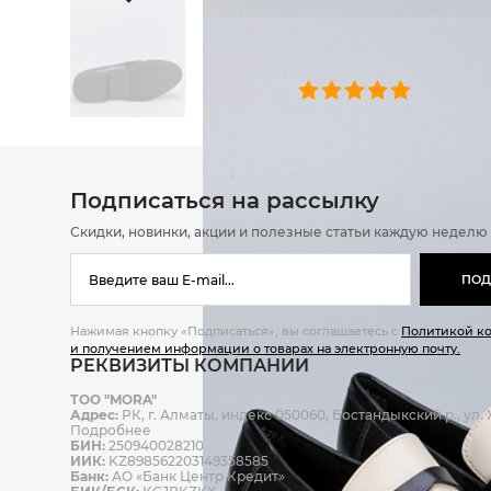
ОТЗЫВЫ
0 челове
Подписаться на рассылку
Скидки, новинки, акции и полезные статьи каждую неделю
ПОД
Нажимая кнопку «Подписаться», вы соглашаетесь с
Политикой к
и получением информации о товарах на электронную почту.
РЕКВИЗИТЫ КОМПАНИИ
ТОО "MORA"
Адрес:
РК, г. Алматы, индекс 050060, Бостандыкский р., ул. Ж
Подробнее
БИН:
250940028210
ИИК:
KZ898562203149358585
Банк:
АО «Банк Центр Кредит»