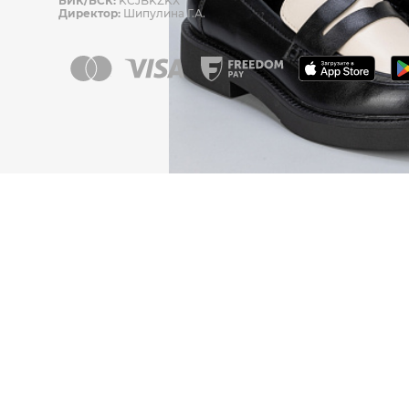
БИК/БСК:
KCJBKZKX
Директор:
Шипулина Г.А.