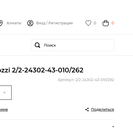
Алматы
Вход
/
Регистрация
0
0
zi 2/2-24302-43-010/262
Артикул: 2/2-24302-43-010/262
зине
Поделиться