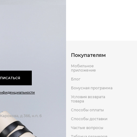
Способы оплаты
Способы до
Оставить отзыв
к
Покупателям
Мобильное
приложение
ПИСАТЬСЯ
Блог
Бонусная программа
онфиденциальности
Условия возврата
товара
Способы оплаты
арокова, д 366, н.п. 6
Способы доставки
Частые вопросы
Таблица размеров