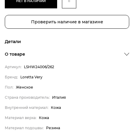
НЕТ В НАЛИЧИИ
Проверить наличие в магазине
Детали
О товаре
Артикул:
LSHW24006/262
Бренд
Бренд:
Loretta Very
Пол
Пол:
Женское
Страна производитель
Страна производитель:
Италия
Внутренний материал
Внутренний материал:
Кожа
Материал верха
Материал верха:
Кожа
Материал подошвы
Материал подошвы:
Резина
Материал стельки