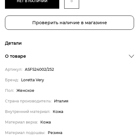
НЕТ В НАЛИЧИИ
Проверить наличие в магазине
Детали
О товаре
Артикул:
ASFS24002/252
Бренд
Бренд:
Loretta Very
Пол
Пол:
Женское
Страна производитель
Страна производитель:
Италия
Внутренний материал
Внутренний материал:
Кожа
Материал верха
Материал верха:
Кожа
Материал подошвы
Материал стельки
Материал подошвы:
Резина
Loretta Very