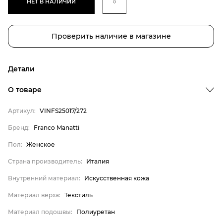
НЕТ В НАЛИЧИИ
Проверить наличие в магазине
Детали
Бренд
О товаре
Пол
Артикул:
VINFS25017/272
Страна производитель
Бренд:
Franco Manatti
Внутренний материал
Пол:
Женское
Материал верха
Материал подошвы
Страна производитель:
Италия
Franco Manatti
Внутренний материал:
Искусственная кожа
Женское
Материал верха:
Текстиль
Италия
Материал подошвы:
Полиуретан
Искусственная кожа