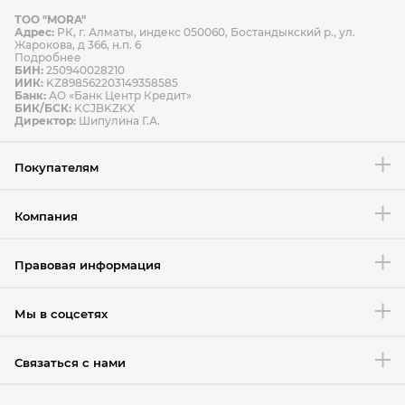
ТОО "MORA"
Способы оплаты
Адрес:
РК, г. Алматы, индекс 050060, Бостандыкский р., ул.
Способы доставки
Жарокова, д 366, н.п. 6
Подробнее
БИН:
250940028210
ИИК:
KZ898562203149358585
Банк:
АО «Банк Центр Кредит»
БИК/БСК:
KCJBKZKX
Условия возврата товара
Директор:
Шипулина Г.А.
Покупателям
Компания
Правовая информация
Мы в соцсетях
Связаться с нами