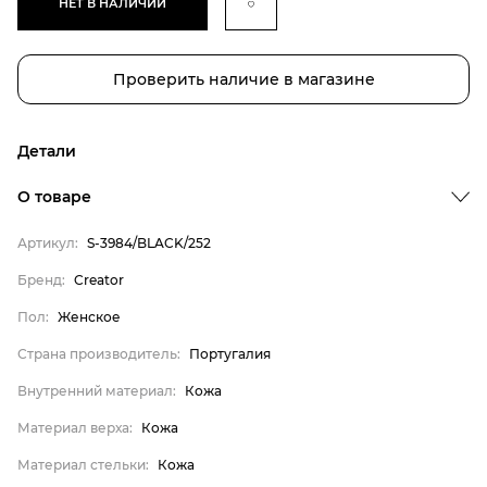
НЕТ В НАЛИЧИИ
Проверить наличие в магазине
Детали
Бренд
О товаре
Пол
Артикул:
S-3984/BLACK/252
Страна производитель
Бренд:
Creator
Внутренний материал
Пол:
Женское
Материал верха
Материал стельки
Страна производитель:
Португалия
Creator
Внутренний материал:
Кожа
Женское
Материал верха:
Кожа
Португалия
Материал стельки:
Кожа
Кожа