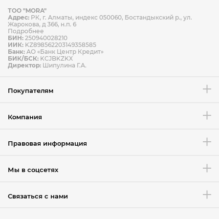
ТОО "MORA"
Способы оплаты
Адрес:
РК, г. Алматы, индекс 050060, Бостандыкский р., ул.
Способы доставки
Жарокова, д 366, н.п. 6
Подробнее
БИН:
250940028210
ИИК:
KZ898562203149358585
Банк:
АО «Банк Центр Кредит»
БИК/БСК:
KCJBKZKX
Условия возврата товара
Директор:
Шипулина Г.А.
Покупателям
Компания
Правовая информация
Мы в соцсетях
Связаться с нами