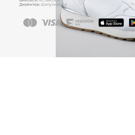
БИК/БСК:
KCJBKZKX
Директор:
Шипулина Г.А.