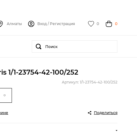
Алматы
Вход
/
Регистрация
0
0
s 1/1-23754-42-100/252
Артикул: 1/1-23754-42-100/252
зине
Поделиться