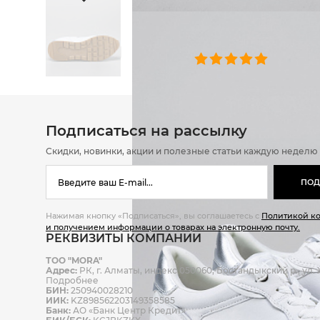
ОТЗЫВЫ
0 челове
Подписаться на рассылку
Скидки, новинки, акции и полезные статьи каждую неделю
ПОД
Нажимая кнопку «Подписаться», вы соглашаетесь с
Политикой к
и получением информации о товарах на электронную почту.
РЕКВИЗИТЫ КОМПАНИИ
ТОО "MORA"
Адрес:
РК, г. Алматы, индекс 050060, Бостандыкский р., ул. Ж
Подробнее
БИН:
250940028210
ИИК:
KZ898562203149358585
Банк:
АО «Банк Центр Кредит»