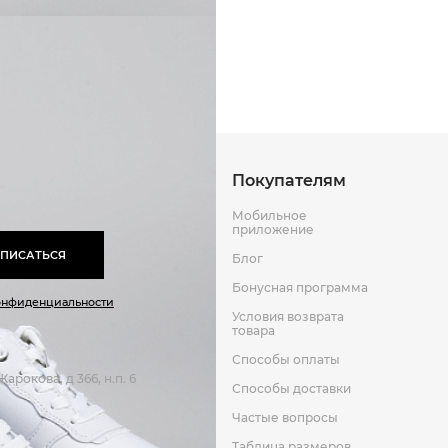
Способы оплаты
Способы до
Оставить отзыв
к
Покупателям
Мобильное
приложение
ПИСАТЬСЯ
Блог
Бонусная программа
онфиденциальности
Условия возврата
товара
Способы оплаты
арокова, д 366, н.п. 6
Способы доставки
Частые вопросы
Таблица размеров