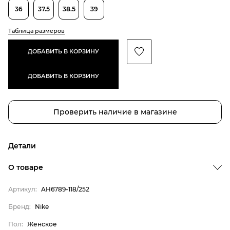
36
37.5
38.5
39
Таблица размеров
ДОБАВИТЬ В КОРЗИНУ
ДОБАВИТЬ В КОРЗИНУ
Проверить наличие в магазине
Детали
Бренд
О товаре
Пол
Артикул:
AH6789-118/252
Цвет
Бренд:
Nike
Страна производитель
Пол:
Женское
Внутренний материал