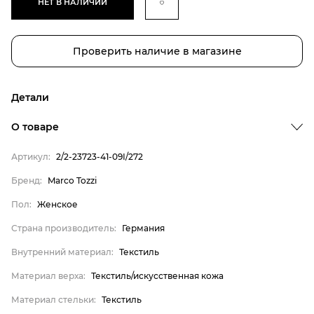
НЕТ В НАЛИЧИИ
Проверить наличие в магазине
Детали
Бренд
О товаре
Пол
Артикул:
2/2-23723-41-09I/272
Страна производитель
Бренд:
Marco Tozzi
Внутренний материал
Пол:
Женское
Материал верха
Материал стельки
Страна производитель:
Германия
Marco Tozzi
Внутренний материал:
Текстиль
Женское
Материал верха:
Текстиль/искусственная кожа
Германия
Материал стельки:
Текстиль
Текстиль