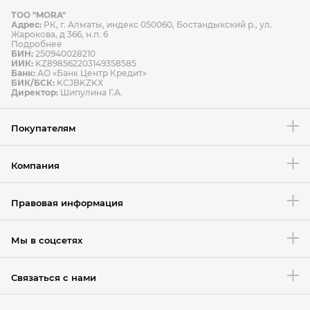
ТОО "MORA"
Способы оплаты
Адрес:
РК, г. Алматы, индекс 050060, Бостандыкский р., ул.
Способы доставки
Жарокова, д 366, н.п. 6
Подробнее
БИН:
250940028210
ИИК:
KZ898562203149358585
Банк:
АО «Банк Центр Кредит»
БИК/БСК:
KCJBKZKX
Условия возврата товара
Директор:
Шипулина Г.А.
Покупателям
Компания
Правовая информация
Мы в соцсетях
Связаться с нами