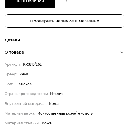
НЕТ В НАЛИЧИИ
Проверить наличие в магазине
Детали
О товаре
Артикул:
K-9813/262
Бренд:
Keys
Бренд
Пол:
Женское
Пол
Страна производитель:
Италия
Страна производитель
Внутренний материал:
Кожа
Внутренний материал
Материал верха
Материал верха:
Искусственная кожа/текстиль
Материал стельки
Материал стельки:
Кожа
Keys