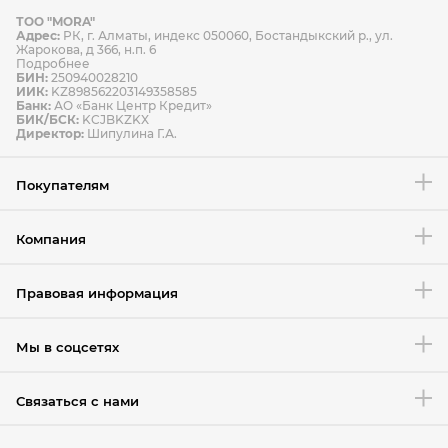
ТОО "MORA"
Способы оплаты
Адрес:
РК, г. Алматы, индекс 050060, Бостандыкский р., ул.
Способы доставки
Жарокова, д 366, н.п. 6
Подробнее
БИН:
250940028210
ИИК:
KZ898562203149358585
Банк:
АО «Банк Центр Кредит»
БИК/БСК:
KCJBKZKX
Условия возврата товара
Директор:
Шипулина Г.А.
Покупателям
Компания
Правовая информация
Мы в соцсетях
Связаться с нами