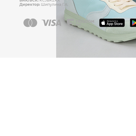
БИК/БСК:
KCJBKZKX
Директор:
Шипулина Г.А.