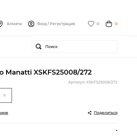
Алматы
Вход
/
Регистрация
0
0
o Manatti XSKFS25008/272
Артикул: XSKFS25008/272
зине
Поделиться