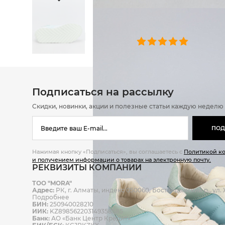
ОТЗЫВЫ
0 челове
Подписаться на рассылку
Скидки, новинки, акции и полезные статьи каждую неделю
ПОД
Нажимая кнопку «Подписаться», вы соглашаетесь с
Политикой к
и получением информации о товарах на электронную почту.
РЕКВИЗИТЫ КОМПАНИИ
ТОО "MORA"
Адрес:
РК, г. Алматы, индекс 050060, Бостандыкский р., ул. Ж
Подробнее
БИН:
250940028210
ИИК:
KZ898562203149358585
Банк:
АО «Банк Центр Кредит»