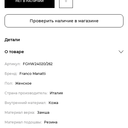
НЕТ В НАЛИЧИИ
Проверить наличие в магазине
Детали
О товаре
Артикул:
FGHW24020/262
Бренд
Пол
Бренд:
Franco Manatti
Страна производитель
Пол:
Женское
Внутренний материал
Страна производитель:
Италия
Материал верха
Внутренний материал:
Кожа
Материал подошвы
Материал верха:
Замша
Материал стельки
Материал подошвы:
Резина
Franco Manatti